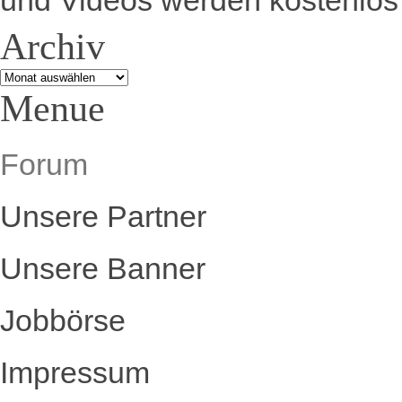
und Videos werden kostenlos 
Archiv
Archiv
Menue
Forum
Unsere Partner
Unsere Banner
Jobbörse
Impressum