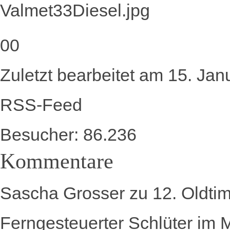
Anklicken
Anklicken
0
0
für
für
Daumen
Daumen
Zuletzt bearbeitet am 15. Ja
nach
nach
unten.
oben.
RSS-Feed
Besucher:
86.236
Kommentare
Sascha Grosser
zu
12. Oldti
Ferngesteuerter Schlüter im 