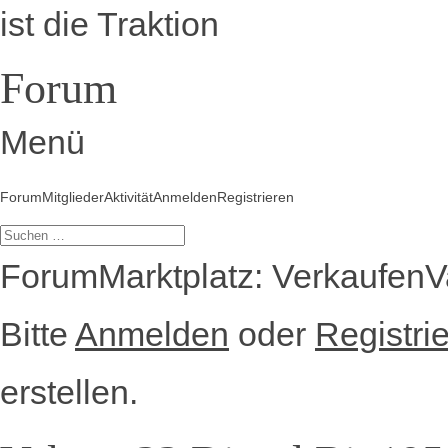
ist die Traktion
Forum
Menü
Forum-
Forum
Mitglieder
Aktivität
Anmelden
Registrieren
Navigation
Forum-
Forum
Marktplatz: Verkaufen
V
Breadcrumbs
–
Bitte
Anmelden
oder
Registri
Du
bist
hier:
erstellen.