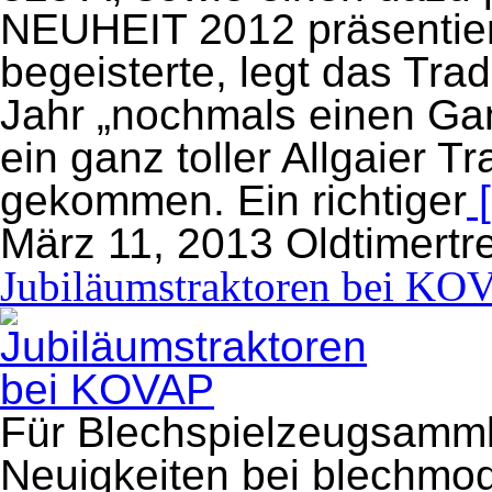
NEUHEIT 2012 präsentier
begeisterte, legt das Tra
Jahr „nochmals einen Ga
ein ganz toller Allgaier T
gekommen. Ein richtiger
[
März 11, 2013
Oldtimertr
Jubiläumstraktoren bei KO
Für Blechspielzeugsammle
Neuigkeiten bei blechmod