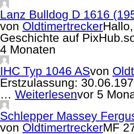
Lanz Bulldog D 1616 (19
von
Oldtimertrecker
Hallo,
Geschichte auf PixHub.s
4 Monaten
IHC Typ 1046 AS
von
Oldt
Erstzulassung: 30.06.19
…
Weiterlesen
vor 5 Mon
Schlepper Massey Fergu
von
Oldtimertrecker
MF 27