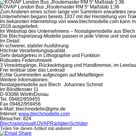
KOVAP London Bus „Routemaster RM 5“ Maßstab 1:36
Zum Anderen eines schon lange von Sammlern erwartetes neue
Unternehmen begann bereits 1937 mit der Herstellung von Trak
Im bekannten Internetshop von www.blechmodelle.com kann man 
2018 ausgeliefert.
Im Webshop des Unternehmens – Nostalgiemodelle aus Blech – 
Die Blechspielzeug-Modelle passen in jede Vitrine und sind so
Im Detail:
In schwerer, stabiler Ausführung
Höchste Verarbeitungsqualität
Sehr detailgetreu in Lithographie und Funktion
Robustes Federuhrwerk
3 Vorwärtsgänge, Rückwärtsgang und Handbremse, im Leerlauf l
Frei lenkbar über das Lenkrad
Echte Gummireifen aufgezogen auf Metallfelgen
Weitere Informationen:
Nostalgiemodelle aus Blech Johannes Schmid
Im Blindfenster 11
D-93086 Wörth/Donau
Tel. 09482/959455
Fax 09482/959456
e-Mail: blechmodelle@gmx.de
Internet:
www.blechmodelle.com
Besucher:
824
Blechspielzeug
KOVAP
Raritäten
Schlüter
Teilen Sie diesen Artikel mit anderen!