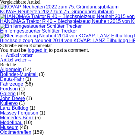
Vergleichbare Artikel
KOVAP Neuheiten 2022 zum 75. Gründungsjubiläum
HANOMAG Traktor R 40 – Blechspielzeug Neuheit 2015 von
Ein ferngesteuerter Schlüter Trecker
Blechspielzeug Neuheit 2014 von KOVAP: LANZ Eilbulldog H
Schreibe einen Kommentar
You must be
logged in
to post a comment.
← Artikel vorher
Artikel weiter →
Berichte
Allgemein
(14)
Bolinder-Munktell
(3)
Deutz-Fahr
(1)
Fahrzeuge
(56)
Fordson
(1)
Galerie
(19)
John Deere
(1)
Kullervo
(1)
Lanz Bulldog
(1)
Massey Ferguson
(1)
Mercedes-Benz
(5)
Modellbau
(10)
Museum
(46)
Oldtimertreffen
(159)