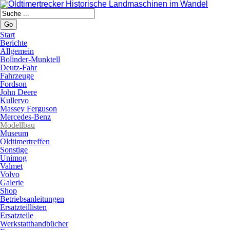
Go
Start
Berichte
Allgemein
Bolinder-Munktell
Deutz-Fahr
Fahrzeuge
Fordson
John Deere
Kullervo
Massey Ferguson
Mercedes-Benz
Modellbau
Museum
Oldtimertreffen
Sonstige
Unimog
Valmet
Volvo
Galerie
Shop
Betriebsanleitungen
Ersatzteillisten
Ersatzteile
Werkstatthandbücher