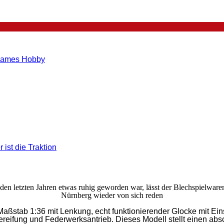
insames Hobby
ist die Traktion
zu
KOVAP
Neuheiten
2018
n den letzten Jahren etwas ruhig geworden war, lässt der Blechspielw
–
Nürnberg wieder von sich reden
Blechspielzeug
zum
aßstab 1:36 mit Lenkung, echt funktionierender Glocke mit Ei
Aufziehen
ifung und Federwerksantrieb. Dieses Modell stellt einen abs