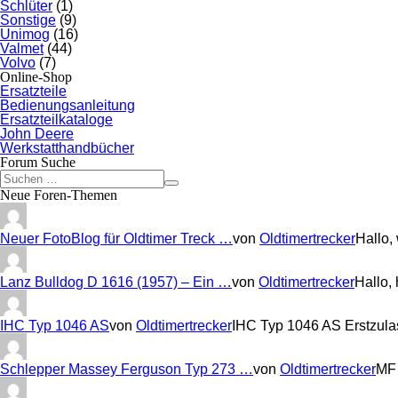
Schlüter
(1)
Sonstige
(9)
Unimog
(16)
Valmet
(44)
Volvo
(7)
Online-Shop
Ersatzteile
Bedienungsanleitung
Ersatzteilkataloge
John Deere
Werkstatthandbücher
Forum Suche
Neue Foren-Themen
Neuer FotoBlog für Oldtimer Treck …
von
Oldtimertrecker
Hallo,
Lanz Bulldog D 1616 (1957) – Ein …
von
Oldtimertrecker
Hallo,
IHC Typ 1046 AS
von
Oldtimertrecker
IHC Typ 1046 AS Erstzul
Schlepper Massey Ferguson Typ 273 …
von
Oldtimertrecker
MF 