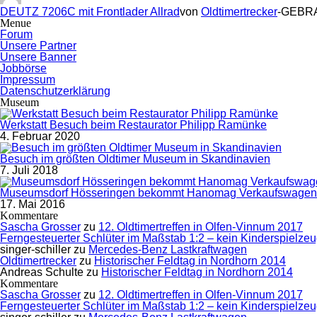
DEUTZ 7206C mit Frontlader Allrad
von
Oldtimertrecker
-GEBRA
Menue
Forum
Unsere Partner
Unsere Banner
Jobbörse
Impressum
Datenschutzerklärung
Museum
Werkstatt Besuch beim Restaurator Philipp Ramünke
4. Februar 2020
Besuch im größten Oldtimer Museum in Skandinavien
7. Juli 2018
Museumsdorf Hösseringen bekommt Hanomag Verkaufswagen
17. Mai 2016
Kommentare
Sascha Grosser
zu
12. Oldtimertreffen in Olfen-Vinnum 2017
Ferngesteuerter Schlüter im Maßstab 1:2 – kein Kinderspielzeu
singer-schiller
zu
Mercedes-Benz Lastkraftwagen
Oldtimertrecker
zu
Historischer Feldtag in Nordhorn 2014
Andreas Schulte
zu
Historischer Feldtag in Nordhorn 2014
Kommentare
Sascha Grosser
zu
12. Oldtimertreffen in Olfen-Vinnum 2017
Ferngesteuerter Schlüter im Maßstab 1:2 – kein Kinderspielzeu