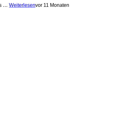
ss …
Weiterlesen
vor 11 Monaten