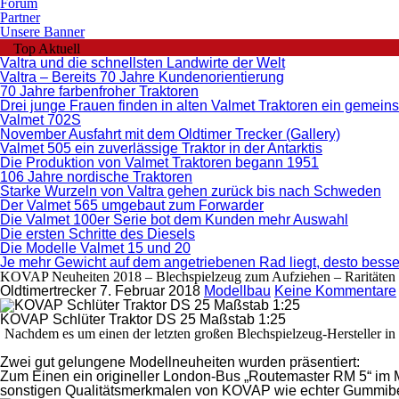
Forum
Partner
Unsere Banner
Top Aktuell
Valtra und die schnellsten Landwirte der Welt
Valtra – Bereits 70 Jahre Kundenorientierung
70 Jahre farbenfroher Traktoren
Drei junge Frauen finden in alten Valmet Traktoren ein geme
Valmet 702S
November Ausfahrt mit dem Oldtimer Trecker (Gallery)
Valmet 505 ein zuverlässige Traktor in der Antarktis
Die Produktion von Valmet Traktoren begann 1951
106 Jahre nordische Traktoren
Starke Wurzeln von Valtra gehen zurück bis nach Schweden
Der Valmet 565 umgebaut zum Forwarder
Die Valmet 100er Serie bot dem Kunden mehr Auswahl
Die ersten Schritte des Diesels
Die Modelle Valmet 15 und 20
Je mehr Gewicht auf dem angetriebenen Rad liegt, desto besser 
KOVAP Neuheiten 2018 – Blechspielzeug zum Aufziehen – Raritäten
Oldtimertrecker
7. Februar 2018
Modellbau
Keine Kommentare
KOVAP Schlüter Traktor DS 25 Maßstab 1:25
Nachdem es um einen der letzten großen Blechspielzeug-Hersteller i
Zwei gut gelungene Modellneuheiten wurden präsentiert:
Zum Einen ein origineller London-Bus „Routemaster RM 5“ im M
sonstigen Qualitätsmerkmalen von KOVAP wie echter Gummibere