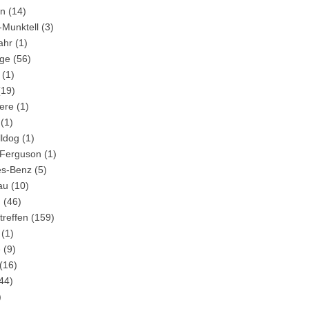
in
(14)
-Munktell
(3)
ahr
(1)
ge
(56)
(1)
19)
ere
(1)
(1)
lldog
(1)
Ferguson
(1)
s-Benz
(5)
au
(10)
m
(46)
treffen
(159)
(1)
e
(9)
(16)
44)
)