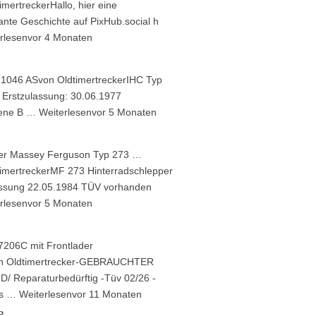
imertrecker
Hallo, hier eine
ante Geschichte auf PixHub.social h
rlesen
vor 4 Monaten
 1046 AS
von
Oldtimertrecker
IHC Typ
 Erstzulassung: 30.06.1977
sene B …
Weiterlesen
vor 5 Monaten
er Massey Ferguson Typ 273 …
imertrecker
MF 273 Hinterradschlepper
assung 22.05.1984 TÜV vorhanden
rlesen
vor 5 Monaten
206C mit Frontlader
n
Oldtimertrecker
-GEBRAUCHTER
/ Reparaturbedürftig -Tüv 02/26 -
ss …
Weiterlesen
vor 11 Monaten
e