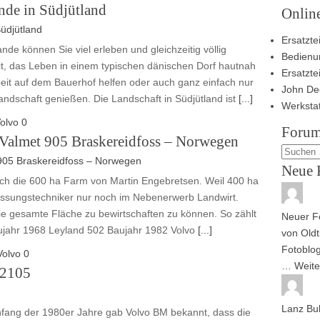
nde in Südjütland
Onlin
Ersatztei
e können Sie viel erleben und gleichzeitig völlig
Bedienu
t, das Leben in einem typischen dänischen Dorf hautnah
Ersatzte
beit auf dem Bauerhof helfen oder auch ganz einfach nur
John De
ndschaft genießen. Die Landschaft in Südjütland ist
[...]
Werksta
olvo
0
Forum
Valmet 905 Braskereidfoss – Norwegen
Neue 
ch die 600 ha Farm von Martin Engebretsen. Weil 400 ha
essungstechniker nur noch im Nebenerwerb Landwirt.
ie gesamte Fläche zu bewirtschaften zu können. So zählt
Neuer Fo
jahr 1968 Leyland 502 Baujahr 1982 Volvo
[...]
von
Oldt
Fotoblog
Volvo
0
…
Weite
 2105
Lanz Bu
nfang der 1980er Jahre gab Volvo BM bekannt, dass die