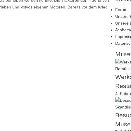
zgas betrieben werden konnte. Die Traktoren der T-Serie von
trieben und Volvos eigenen Motoren. Bereits vor dem Krieg
Forum
Unsere 
Unsere 
Jobbörs
Impres
Datensc
Muse
Werks
Resta
4. Febr
Besuc
Muse