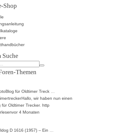
e-Shop
le
ngsanleitung
ilkataloge
ere
tthandbücher
 Suche
Foren-Themen
toBlog für Oldtimer Treck …
imertrecker
Hallo, wir haben nun einen
 für Oldtimer Trecker. http
rlesen
vor 4 Monaten
lldog D 1616 (1957) – Ein …