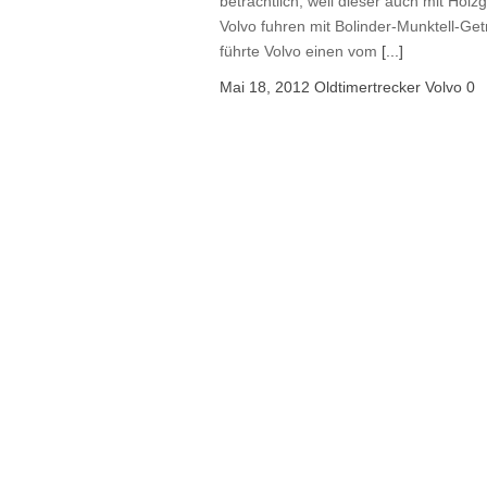
beträchtlich, weil dieser auch mit Hol
Volvo fuhren mit Bolinder-Munktell-Ge
führte Volvo einen vom
[...]
Mai 18, 2012
Oldtimertrecker
Volvo
0