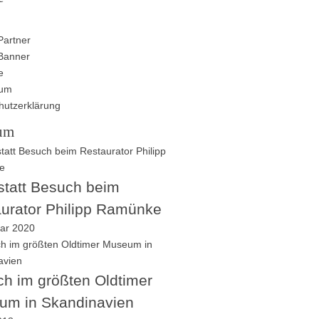
Partner
Banner
e
sum
hutzerklärung
um
tatt Besuch beim
urator Philipp Ramünke
uar 2020
h im größten Oldtimer
um in Skandinavien