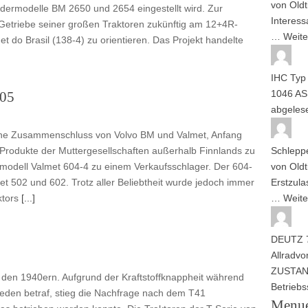
von
Oldt
dermodelle BM 2650 und 2654 eingestellt wird. Zur
Interess
m Getriebe seiner großen Traktoren zukünftig am 12+4R-
…
Weite
 do Brasil (138-4) zu orientieren. Das Projekt handelte
IHC Typ
1046 AS
405
abgele
iche Zusammenschluss von Volvo BM und Valmet, Anfang
Produkte der Muttergesellschaften außerhalb Finnlands zu
Schlepp
admodell Valmet 604-4 zu einem Verkaufsschlager. Der 604-
von
Oldt
et 502 und 602. Trotz aller Beliebtheit wurde jedoch immer
Erstzul
ktors
[...]
…
Weite
DEUTZ 7
Allrad
vo
ZUSTAND
s den 1940ern. Aufgrund der Kraftstoffknappheit während
Betrieb
eden betraf, stieg die Nachfrage nach dem T41
Menu