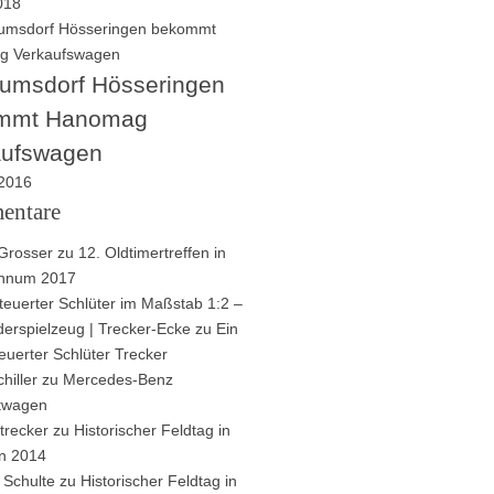
2018
umsdorf Hösseringen
mmt Hanomag
aufswagen
 2016
entare
Grosser
zu
12. Oldtimertreffen in
innum 2017
euerter Schlüter im Maßstab 1:2 –
derspielzeug | Trecker-Ecke
zu
Ein
euerter Schlüter Trecker
hiller
zu
Mercedes-Benz
ftwagen
trecker
zu
Historischer Feldtag in
n 2014
 Schulte
zu
Historischer Feldtag in