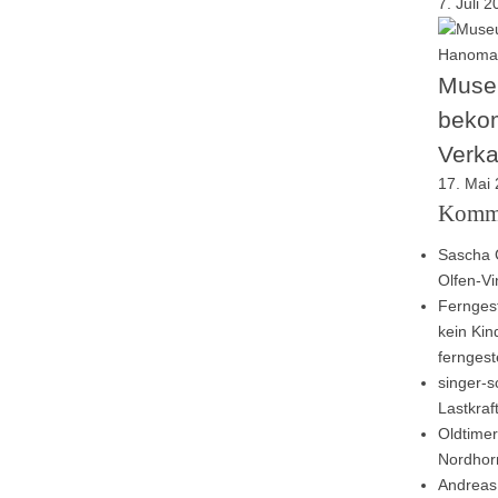
7. Juli 
Muse
beko
Verk
17. Mai
Komm
Sascha 
Olfen-V
Ferngest
kein Kin
ferngest
singer-sc
Lastkra
Oldtimer
Nordhor
Andreas