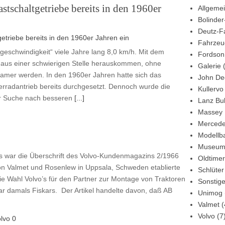
tschaltgetriebe bereits in den 1960er
Allgeme
Bolinder
Deutz-F
Fahrzeu
ggeschwindigkeit“ viele Jahre lang 8,0 km/h. Mit dem
Fordson
0 aus einer schwierigen Stelle herauskommen, ohne
Galerie
(
samer werden. In den 1960er Jahren hatte sich das
John De
erradantrieb bereits durchgesetzt. Dennoch wurde die
Kullervo
er Suche nach besseren
[...]
Lanz Bu
Massey 
Mercede
Modellb
Museu
 war die Überschrift des Volvo-Kundenmagazins 2/1966
Oldtimer
von Valmet und Rosenlew in Uppsala, Schweden etablierte
Schlüter
ie Wahl Volvo’s für den Partner zur Montage von Traktoren
Sonstig
ar damals Fiskars. Der Artikel handelte davon, daß AB
Unimog
Valmet
(
Volvo
(7
lvo
0