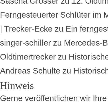
Sascha Grosser
zu
12. Oldti
Ferngesteuerter Schlüter im 
| Trecker-Ecke
zu
Ein fernges
singer-schiller
zu
Mercedes-B
Oldtimertrecker
zu
Historisch
Andreas Schulte
zu
Historisc
Hinweis
Gerne veröffentlichen wir Ihr