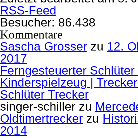
unten.
oben.
RSS-Feed
Besucher:
86.438
Kommentare
Sascha Grosser
zu
12. O
2017
Ferngesteuerter Schlüter
Kinderspielzeug | Trecke
Schlüter Trecker
singer-schiller
zu
Mercede
Oldtimertrecker
zu
Histor
2014