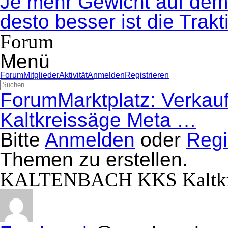
Je mehr Gewicht auf dem 
desto besser ist die Trakt
Forum
Menü
Forum-
Forum
Mitglieder
Aktivität
Anmelden
Registrieren
Navigation
Forum-
Forum
Marktplatz: Verkau
Breadcrumbs
–
Kaltkreissäge Meta …
Du
bist
Bitte
Anmelden
oder
Regi
hier:
Themen zu erstellen.
KALTENBACH KKS Kaltkreis