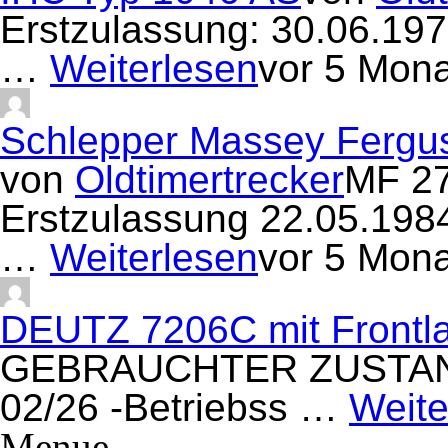
Erstzulassung: 30.06.19
…
Weiterlesen
vor 5 Mon
Schlepper Massey Fergu
von
Oldtimertrecker
MF 27
Erstzulassung 22.05.19
…
Weiterlesen
vor 5 Mon
DEUTZ 7206C mit Frontla
GEBRAUCHTER ZUSTAND/ 
02/26 -Betriebss …
Weite
Menue