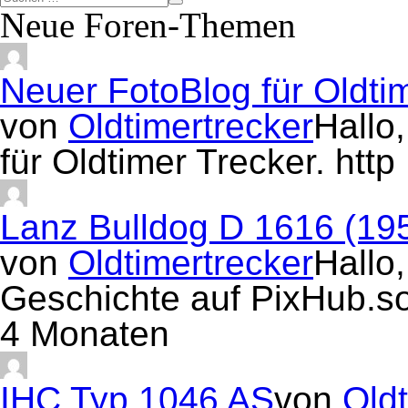
Neue Foren-Themen
Neuer FotoBlog für Oldti
von
Oldtimertrecker
Hallo
für Oldtimer Trecker. htt
Lanz Bulldog D 1616 (19
von
Oldtimertrecker
Hallo,
Geschichte auf PixHub.s
4 Monaten
IHC Typ 1046 AS
von
Oldt