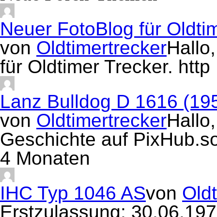
Neuer FotoBlog für Oldti
von
Oldtimertrecker
Hallo
für Oldtimer Trecker. htt
Lanz Bulldog D 1616 (19
von
Oldtimertrecker
Hallo,
Geschichte auf PixHub.s
4 Monaten
IHC Typ 1046 AS
von
Oldt
Erstzulassung: 30.06.19