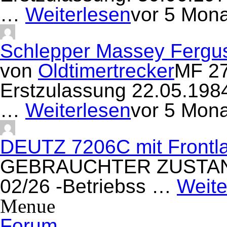
…
Weiterlesen
vor 5 Mon
Schlepper Massey Fergu
von
Oldtimertrecker
MF 27
Erstzulassung 22.05.19
…
Weiterlesen
vor 5 Mon
DEUTZ 7206C mit Frontla
GEBRAUCHTER ZUSTAND/ 
02/26 -Betriebss …
Weite
Menue
Forum