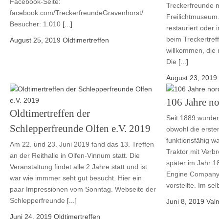
Facebook-Seite:
Treckerfreunde m
facebook.com/TreckerfreundeGravenhorst/
Freilichtmuseum.
Besucher: 1.010
[...]
restauriert oder
beim Treckertreff
August 25, 2019
Oldtimertreffen
willkommen, die 
Die
[...]
August 23, 2019
106 Jahre no
Oldtimertreffen der
Seit 1889 wurden
Schlepperfreunde Olfen e.V. 2019
obwohl die ersten
funktionsfähig wa
Am 22. und 23. Juni 2019 fand das 13. Treffen
Traktor mit Ver
an der Reithalle in Olfen-Vinnum statt. Die
später im Jahr 1
Veranstaltung findet alle 2 Jahre statt und ist
Engine Company 
war wie immmer seht gut besucht. Hier ein
vorstellte. Im se
paar Impressionen vom Sonntag. Webseite der
Schlepperfreunde
[...]
Juni 8, 2019
Val
Juni 24, 2019
Oldtimertreffen