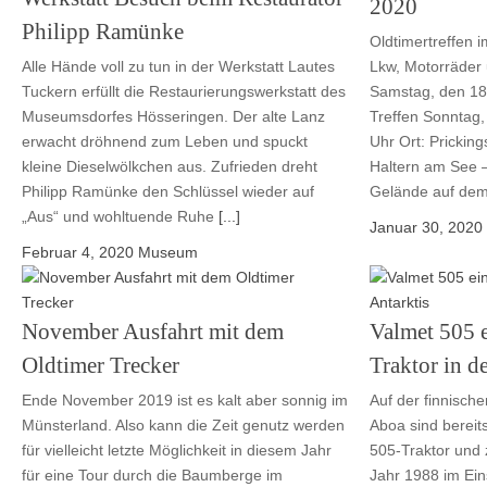
2020
Philipp Ramünke
Oldtimertreffen 
Alle Hände voll zu tun in der Werkstatt Lautes
Lkw, Motorräder
Tuckern erfüllt die Restaurierungswerkstatt des
Samstag, den 18
Museumsdorfes Hösseringen. Der alte Lanz
Treffen Sonntag,
erwacht dröhnend zum Leben und spuckt
Uhr Ort: Prickin
kleine Dieselwölkchen aus. Zufrieden dreht
Haltern am See 
Philipp Ramünke den Schlüssel wieder auf
Gelände auf dem
„Aus“ und wohltuende Ruhe
[...]
Januar 30, 2020
Februar 4, 2020
Museum
November Ausfahrt mit dem
Valmet 505 e
Oldtimer Trecker
Traktor in d
Ende November 2019 ist es kalt aber sonnig im
Auf der finnisch
Münsterland. Also kann die Zeit genutz werden
Aboa sind bereit
für vielleicht letzte Möglichkeit in diesem Jahr
505-Traktor und
für eine Tour durch die Baumberge im
Jahr 1988 im Eins