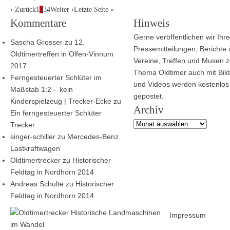
‹
Zurück
1
2
3
4
Weiter
›
Letzte Seite
»
Kommentare
Hinweis
Gerne veröffentlichen wir Ihre
Sascha Grosser
zu
12.
Pressemitteilungen, Berichte
Oldtimertreffen in Olfen-Vinnum
Vereine, Treffen und Musen 
2017
Thema Oldtimer auch mit Bild
Ferngesteuerter Schlüter im
und Videos werden kostenlos
Maßstab 1:2 – kein
gepostet.
Kinderspielzeug | Trecker-Ecke
zu
Archiv
Ein ferngesteuerter Schlüter
Archiv
Trecker
singer-schiller
zu
Mercedes-Benz
Lastkraftwagen
Oldtimertrecker
zu
Historischer
Feldtag in Nordhorn 2014
Andreas Schulte
zu
Historischer
Feldtag in Nordhorn 2014
Impressum