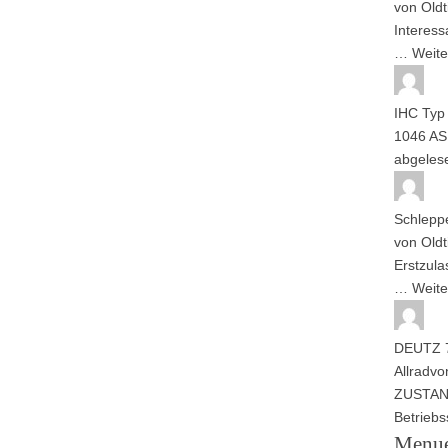
von
Oldt
Interess
…
Weite
IHC Typ
1046 AS
abgele
Schlepp
von
Oldt
Erstzul
…
Weite
DEUTZ 7
Allrad
vo
ZUSTAND
Betrieb
Menu