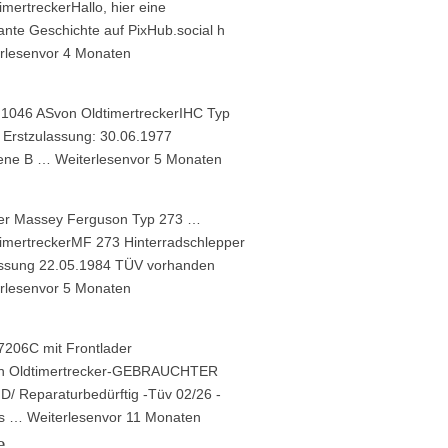
imertrecker
Hallo, hier eine
ante Geschichte auf PixHub.social h
rlesen
vor 4 Monaten
 1046 AS
von
Oldtimertrecker
IHC Typ
 Erstzulassung: 30.06.1977
sene B …
Weiterlesen
vor 5 Monaten
er Massey Ferguson Typ 273 …
imertrecker
MF 273 Hinterradschlepper
assung 22.05.1984 TÜV vorhanden
rlesen
vor 5 Monaten
206C mit Frontlader
n
Oldtimertrecker
-GEBRAUCHTER
/ Reparaturbedürftig -Tüv 02/26 -
ss …
Weiterlesen
vor 11 Monaten
e