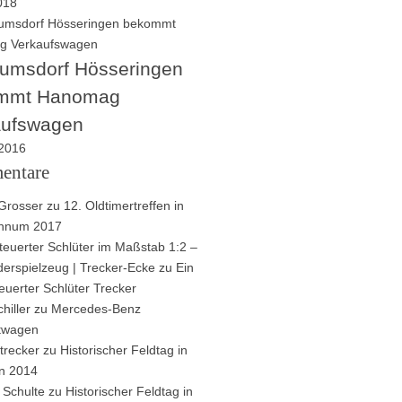
2018
umsdorf Hösseringen
mmt Hanomag
aufswagen
 2016
entare
Grosser
zu
12. Oldtimertreffen in
innum 2017
euerter Schlüter im Maßstab 1:2 –
derspielzeug | Trecker-Ecke
zu
Ein
euerter Schlüter Trecker
hiller
zu
Mercedes-Benz
ftwagen
trecker
zu
Historischer Feldtag in
n 2014
 Schulte
zu
Historischer Feldtag in