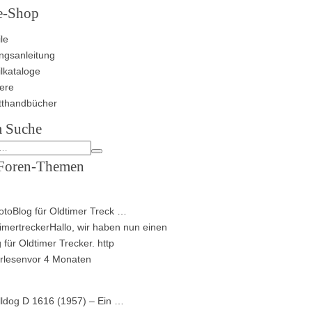
e-Shop
le
ngsanleitung
ilkataloge
ere
tthandbücher
 Suche
Foren-Themen
toBlog für Oldtimer Treck …
imertrecker
Hallo, wir haben nun einen
 für Oldtimer Trecker. http
rlesen
vor 4 Monaten
lldog D 1616 (1957) – Ein …