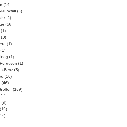
in
(14)
-Munktell
(3)
ahr
(1)
ge
(56)
(1)
19)
ere
(1)
(1)
lldog
(1)
Ferguson
(1)
s-Benz
(5)
au
(10)
m
(46)
treffen
(159)
(1)
e
(9)
(16)
44)
)