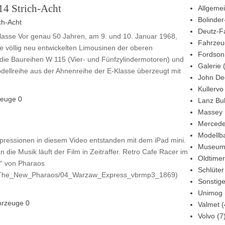
4 Strich-Acht
Allgeme
Bolinder
Deutz-F
klasse Vor genau 50 Jahren, am 9. und 10. Januar 1968,
Fahrzeu
ie völlig neu entwickelten Limousinen der oberen
Fordson
auf die Baureihen W 115 (Vier- und Fünfzylindermotoren) und
Galerie
(
dellreihe aus der Ahnenreihe der E-Klasse überzeugt mit
John De
Kullervo
zeuge
0
Lanz Bu
Massey 
Mercede
Modellb
ressionen in diesem Video entstanden mit dem iPad mini.
Museu
ie Musik läuft der Film in Zeitraffer. Retro Cafe Racer im
Oldtimer
s“ von Pharaos
Schlüter
os/The_New_Pharaos/04_Warzaw_Express_vbrmp3_1869)
Sonstig
Unimog
hrzeuge
0
Valmet
(
Volvo
(7