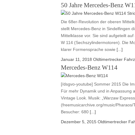
50 Jahre Mercedes-Benz W11
Die 68er-Revolution der oberen Mittel
stellt Mercedes-Benz in Sindelfingen d
Mittelklasse vor. Sie sind aufgeteilt 
W 114 (Sechszylindermotoren). Die Mo
klarer Formensprache sowie
[...]
Januar 11, 2018
Oldtimertrecker
Fahr
Mercedes-Benz W114
[/dsgvo-youtube] Sommer 2015 Die Imp
Für mehr Dynamik und in Anpassung an d
Vintage Look. Musik: „Warzaw Expres
(freemusicarchive.org/music/Phara
Besucher: 680
[...]
Dezember 5, 2015
Oldtimertrecker
Fa