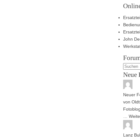
Onlin
Ersatztei
Bedienu
Ersatzte
John De
Werksta
Forum
Neue 
Neuer Fo
von
Oldt
Fotoblog
…
Weite
Lanz Bu