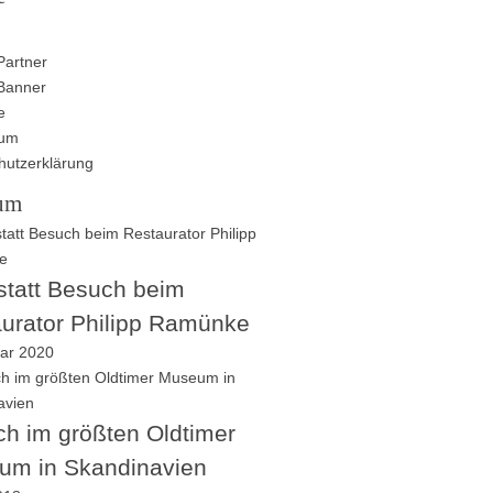
Partner
Banner
e
sum
hutzerklärung
um
tatt Besuch beim
urator Philipp Ramünke
uar 2020
h im größten Oldtimer
um in Skandinavien