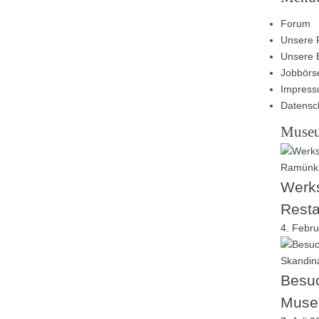
Forum
Unsere 
Unsere 
Jobbörs
Impres
Datensc
Muse
Werks
Resta
4. Febr
Besuc
Muse