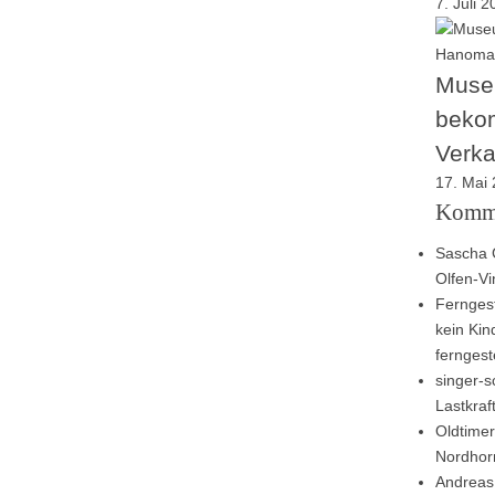
7. Juli 
Muse
beko
Verk
17. Mai
Komm
Sascha 
Olfen-V
Ferngest
kein Kin
ferngest
singer-sc
Lastkra
Oldtimer
Nordhor
Andreas