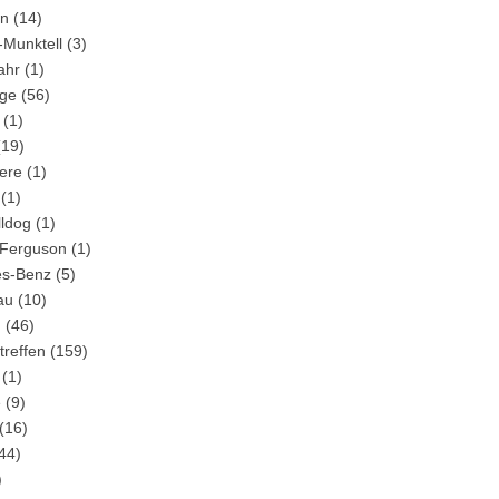
in
(14)
-Munktell
(3)
ahr
(1)
ge
(56)
(1)
19)
ere
(1)
(1)
lldog
(1)
Ferguson
(1)
s-Benz
(5)
au
(10)
m
(46)
treffen
(159)
(1)
e
(9)
(16)
44)
)