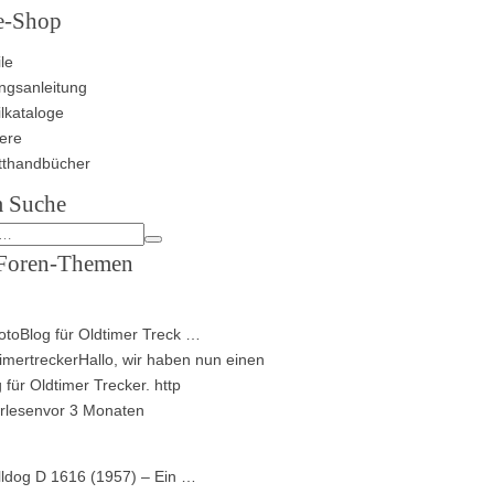
e-Shop
le
ngsanleitung
ilkataloge
ere
tthandbücher
 Suche
Foren-Themen
toBlog für Oldtimer Treck …
imertrecker
Hallo, wir haben nun einen
 für Oldtimer Trecker. http
rlesen
vor 3 Monaten
lldog D 1616 (1957) – Ein …