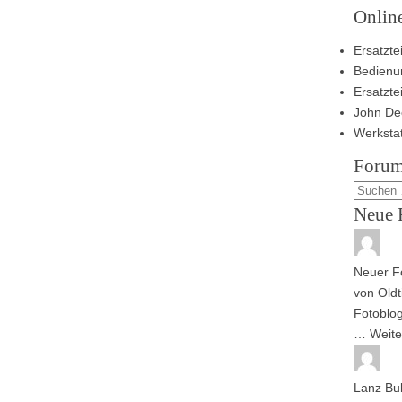
Onlin
Ersatztei
Bedienu
Ersatzte
John De
Werksta
Forum
Neue 
Neuer Fo
von
Oldt
Fotoblog
…
Weite
Lanz Bu