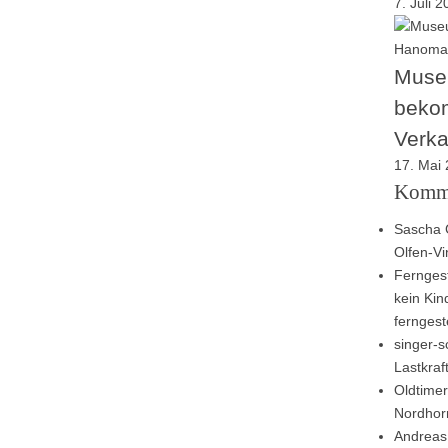
7. Juli 
Muse
beko
Verk
17. Mai
Komm
Sascha 
Olfen-V
Ferngest
kein Kin
ferngest
singer-sc
Lastkra
Oldtimer
Nordhor
Andreas