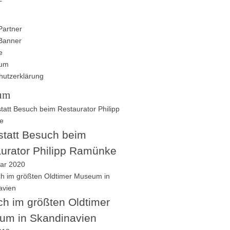
Partner
Banner
e
sum
hutzerklärung
um
tatt Besuch beim
urator Philipp Ramünke
uar 2020
h im größten Oldtimer
um in Skandinavien