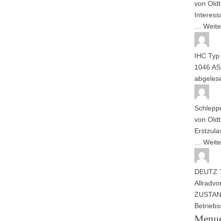
von
Oldt
Interess
…
Weite
IHC Typ
1046 AS
abgele
Schlepp
von
Oldt
Erstzul
…
Weite
DEUTZ 7
Allrad
vo
ZUSTAND
Betrieb
Menu