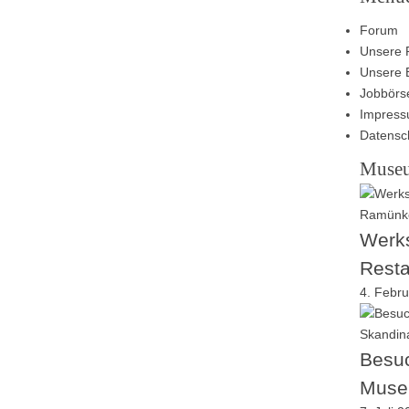
Forum
Unsere 
Unsere 
Jobbörs
Impres
Datensc
Muse
Werks
Resta
4. Febr
Besuc
Muse