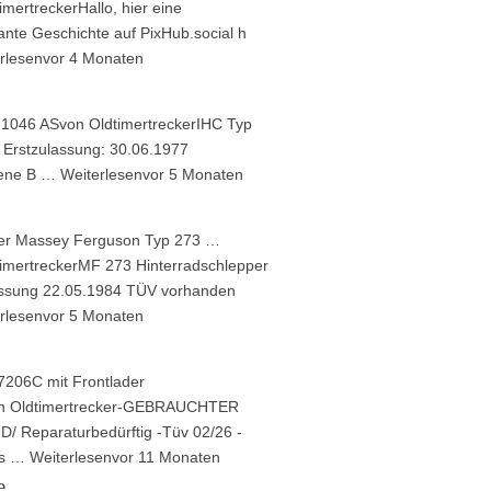
imertrecker
Hallo, hier eine
ante Geschichte auf PixHub.social h
rlesen
vor 4 Monaten
 1046 AS
von
Oldtimertrecker
IHC Typ
 Erstzulassung: 30.06.1977
sene B …
Weiterlesen
vor 5 Monaten
er Massey Ferguson Typ 273 …
imertrecker
MF 273 Hinterradschlepper
assung 22.05.1984 TÜV vorhanden
rlesen
vor 5 Monaten
206C mit Frontlader
n
Oldtimertrecker
-GEBRAUCHTER
/ Reparaturbedürftig -Tüv 02/26 -
ss …
Weiterlesen
vor 11 Monaten
e