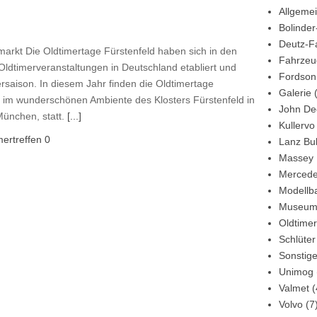
Allgeme
Bolinder
Deutz-F
markt Die Oldtimertage Fürstenfeld haben sich in den
Fahrzeu
Oldtimerveranstaltungen in Deutschland etabliert und
Fordson
rsaison. In diesem Jahr finden die Oldtimertage
Galerie
(
 im wunderschönen Ambiente des Klosters Fürstenfeld in
John De
München, statt.
[...]
Kullervo
mertreffen
0
Lanz Bu
Massey 
Mercede
Modellb
Museu
Oldtimer
Schlüter
Sonstig
Unimog
Valmet
(
Volvo
(7