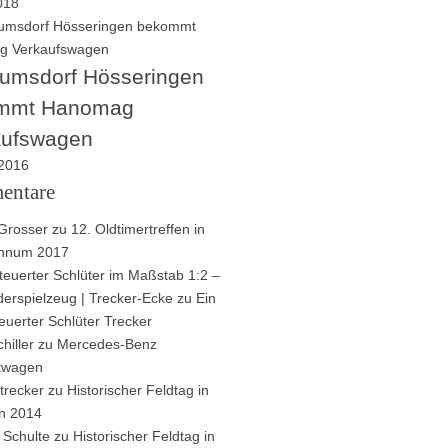
2018
umsdorf Hösseringen
mmt Hanomag
aufswagen
 2016
entare
Grosser
zu
12. Oldtimertreffen in
innum 2017
euerter Schlüter im Maßstab 1:2 –
derspielzeug | Trecker-Ecke
zu
Ein
euerter Schlüter Trecker
hiller
zu
Mercedes-Benz
ftwagen
trecker
zu
Historischer Feldtag in
n 2014
 Schulte
zu
Historischer Feldtag in