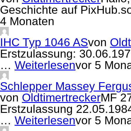
Geschichte auf PixHub.s
4 Monaten
IHC Typ 1046 AS
von
Oldt
Erstzulassung: 30.06.19
…
Weiterlesen
vor 5 Mon
Schlepper Massey Fergu
von
Oldtimertrecker
MF 27
Erstzulassung 22.05.19
…
Weiterlesen
vor 5 Mon