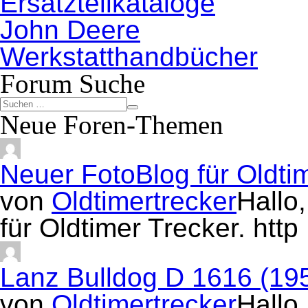
Ersatzteilkataloge
John Deere
Werkstatthandbücher
Forum Suche
Neue Foren-Themen
Neuer FotoBlog für Oldti
von
Oldtimertrecker
Hallo
für Oldtimer Trecker. htt
Lanz Bulldog D 1616 (19
von
Oldtimertrecker
Hallo,