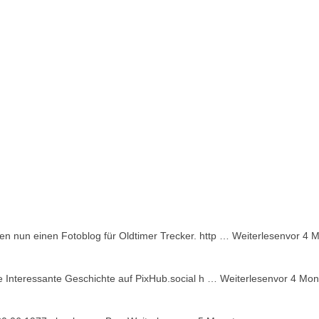
ben nun einen Fotoblog für Oldtimer Trecker. http …
Weiterlesen
vor 4 
ne Interessante Geschichte auf PixHub.social h …
Weiterlesen
vor 4 Mon