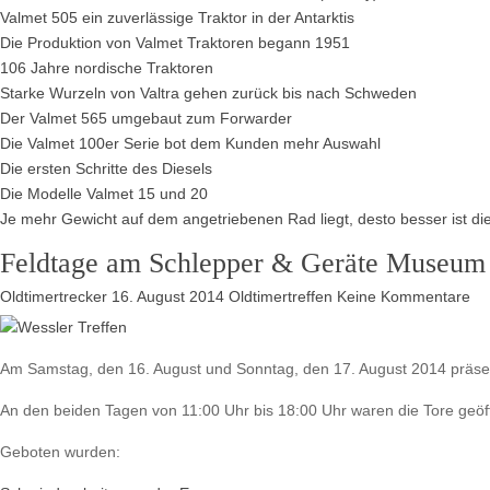
Valmet 505 ein zuverlässige Traktor in der Antarktis
Die Produktion von Valmet Traktoren begann 1951
106 Jahre nordische Traktoren
Starke Wurzeln von Valtra gehen zurück bis nach Schweden
Der Valmet 565 umgebaut zum Forwarder
Die Valmet 100er Serie bot dem Kunden mehr Auswahl
Die ersten Schritte des Diesels
Die Modelle Valmet 15 und 20
Je mehr Gewicht auf dem angetriebenen Rad liegt, desto besser ist die
Feldtage am Schlepper & Geräte Museum 
zu
Oldtimertrecker
16. August 2014
Oldtimertreffen
Keine Kommentare
Fe
a
Am Samstag, den 16. August und Sonntag, den 17. August 2014 präsen
Sc
&
An den beiden Tagen von 11:00 Uhr bis 18:00 Uhr waren die Tore geöf
Ge
Mu
Geboten wurden:
in