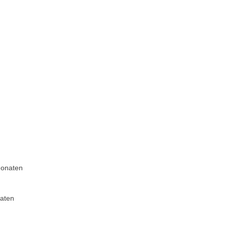
Monaten
aten