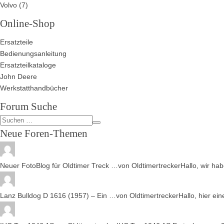
Volvo
(7)
Online-Shop
Ersatzteile
Bedienungsanleitung
Ersatzteilkataloge
John Deere
Werkstatthandbücher
Forum Suche
Neue Foren-Themen
Neuer FotoBlog für Oldtimer Treck …
von
Oldtimertrecker
Hallo, wir ha
Lanz Bulldog D 1616 (1957) – Ein …
von
Oldtimertrecker
Hallo, hier ei