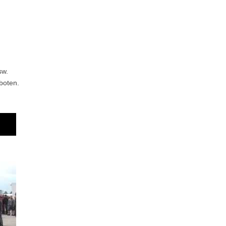
tenberge
sw.
boten.