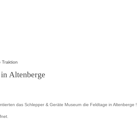
 Traktion
in Altenberge
ldtage
m
tierten das Schlepper & Geräte Museum die Feldtage in Altenberge !
hlepper
fnet.
räte
seum