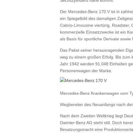
Sechszylinders nahe kommt.
Der Mercedes-Benz 170 V ist in zahlrei
ein Spiegelbild des damaligen Zeitges
Cabrio-Limousine viertürig, Roadster, 
kommerzielle Einsatzzwecke ist ein K
als Basis für sportliche Derivate sowie 
Das Paket seiner herausragenden Eig
weg zu einem großen Erfolg. Bis zum 
Jahr 1942 werden 91.048 Einheiten gefer
Personenwagen der Marke.
Mercedes-Benz Krankenwagen vom Typ
Wegbereiter des Neuanfangs nach dem
Nach dem Zweiten Weltkrieg liegt Deu
Daimler-Benz AG steht still. Doch ber
Besatzungsmacht eine Produktionserla