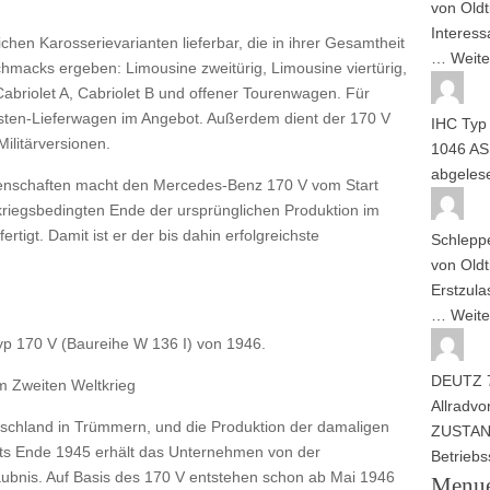
von
Oldt
Interess
chen Karosserievarianten lieferbar, die in ihrer Gesamtheit
…
Weite
chmacks ergeben: Limousine zweitürig, Limousine viertürig,
Cabriolet A, Cabriolet B und offener Tourenwagen. Für
asten-Lieferwagen im Angebot. Außerdem dient der 170 V
IHC Typ
Militärversionen.
1046 AS
abgele
enschaften macht den Mercedes-Benz 170 V vom Start
kriegsbedingten Ende der ursprünglichen Produktion im
tigt. Damit ist er der bis dahin erfolgreichste
Schlepp
von
Oldt
Erstzul
…
Weite
 170 V (Baureihe W 136 I) von 1946.
DEUTZ 7
 Zweiten Weltkrieg
Allrad
vo
tschland in Trümmern, und die Produktion der damaligen
ZUSTAND
eits Ende 1945 erhält das Unternehmen von der
Betrieb
ubnis. Auf Basis des 170 V entstehen schon ab Mai 1946
Menu