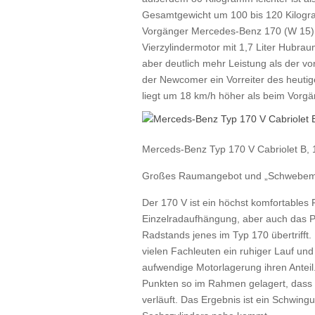
Gesamtgewicht um 100 bis 120 Kilogra
Vorgänger Mercedes-Benz 170 (W 15) a
Vierzylindermotor mit 1,7 Liter Hubrau
aber deutlich mehr Leistung als der vo
der Newcomer ein Vorreiter des heuti
liegt um 18 km/h höher als beim Vorgä
Merceds-Benz Typ 170 V Cabriolet B,
Großes Raumangebot und „Schwebem
Der 170 V ist ein höchst komfortables 
Einzelradaufhängung, aber auch das Pl
Radstands jenes im Typ 170 übertrifft
vielen Fachleuten ein ruhiger Lauf und
aufwendige Motorlagerung ihren Anteil. 
Punkten so im Rahmen gelagert, das
verläuft. Das Ergebnis ist ein Schwing