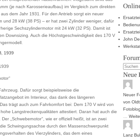
Onlin
mm (je nach Karosserieaufbau) im Vergleich zum direkten
us dem Jahr 1931. Für den Antrieb sorgt ein neuer
Ersatztei
m und 28 kW (38 PS) – er hat zwei Zylinder weniger, dafür
Bedienu
rherige Sechszylindermotor mit 24 kW (32 PS). Damit ist
Ersatzte
gen Downsizing. Auch die Höchstgeschwindigkeit des 170 V
John De
ngermodell.
Werksta
Forum
 1939
Neue 
otor“
Fahrzeug. Dafür sorgt beispielsweise die
Neuer Fo
atzangebot im Interieur, das dank des längeren
von
Oldt
. Das trägt auch zum Fahrkomfort bei: Dem 170 V wird von
Fotoblog
 hohe Langstreckenqualitäten attestiert. Daran hat auch die
…
Weite
Der „Schwebemotor“, wie er offiziell heißt, ist an zwei
s die Schwingungsachse durch den Massenschwerpunkt
ungsverhalten des Vierzylinders, das dem eines
Lanz Bu