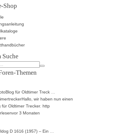
e-Shop
le
ngsanleitung
ilkataloge
ere
tthandbücher
 Suche
Foren-Themen
toBlog für Oldtimer Treck …
imertrecker
Hallo, wir haben nun einen
 für Oldtimer Trecker. http
rlesen
vor 3 Monaten
lldog D 1616 (1957) – Ein …