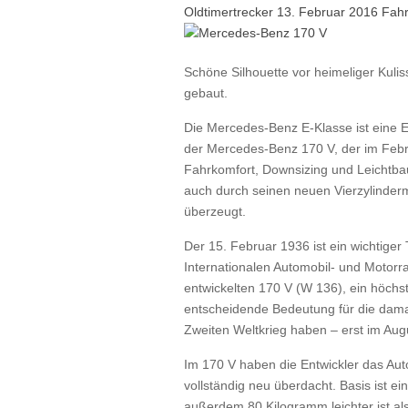
Oldtimertrecker
13. Februar 2016
Fah
Schöne Silhouette vor heimeliger Kul
gebaut.
Die Mercedes-Benz E-Klasse ist eine Erf
der Mercedes-Benz 170 V, der im Februa
Fahrkomfort, Downsizing und Leichtba
auch durch seinen neuen Vierzylind
überzeugt.
Der 15. Februar 1936 ist ein wichtiger
Internationalen Automobil- und Motorr
entwickelten 170 V (W 136), ein höchs
entscheidende Bedeutung für die dam
Zweiten Weltkrieg haben – erst im Augu
Im 170 V haben die Entwickler das Au
vollständig neu überdacht. Basis ist 
außerdem 80 Kilogramm leichter ist a