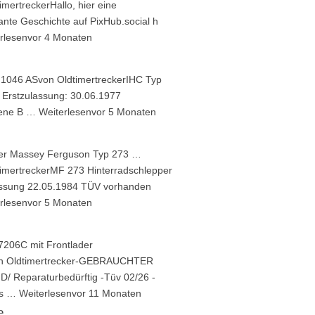
imertrecker
Hallo, hier eine
ante Geschichte auf PixHub.social h
rlesen
vor 4 Monaten
 1046 AS
von
Oldtimertrecker
IHC Typ
 Erstzulassung: 30.06.1977
sene B …
Weiterlesen
vor 5 Monaten
er Massey Ferguson Typ 273 …
imertrecker
MF 273 Hinterradschlepper
assung 22.05.1984 TÜV vorhanden
rlesen
vor 5 Monaten
206C mit Frontlader
n
Oldtimertrecker
-GEBRAUCHTER
/ Reparaturbedürftig -Tüv 02/26 -
ss …
Weiterlesen
vor 11 Monaten
e