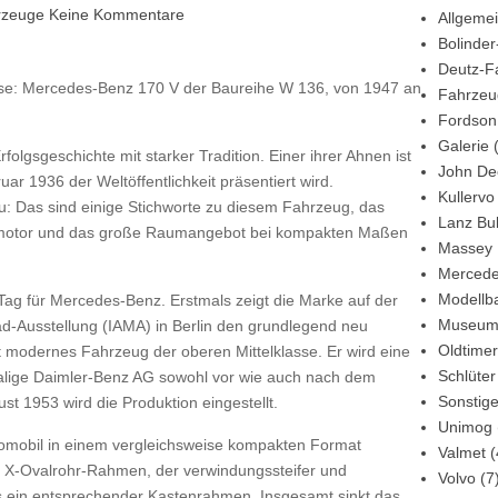
zu
rzeuge
Keine Kommentare
Allgeme
Mercedes-
Bolinder
Benz
Deutz-F
isse: Mercedes-Benz 170 V der Baureihe W 136, von 1947 an
170
Fahrzeu
V
Fordson
–
Galerie
(
olgsgeschichte mit starker Tradition. Einer ihrer Ahnen ist
Die
John De
r 1936 der Weltöffentlichkeit präsentiert wird.
E-
Kullervo
u: Das sind einige Stichworte zu diesem Fahrzeug, das
Klasse
Lanz Bu
ermotor und das große Raumangebot bei kompakten Maßen
der
Massey 
30er
Mercede
Jahre
Modellb
 Tag für Mercedes-Benz. Erstmals zeigt die Marke auf der
Museu
ad-Ausstellung (IAMA) in Berlin den grundlegend neu
Oldtimer
t modernes Fahrzeug der oberen Mittelklasse. Er wird eine
Schlüter
alige Daimler-Benz AG sowohl vor wie auch nach dem
Sonstig
st 1953 wird die Produktion eingestellt.
Unimog
tomobil in einem vergleichsweise kompakten Format
Valmet
(
ein X-Ovalrohr-Rahmen, der verwindungssteifer und
Volvo
(7
ls ein entsprechender Kastenrahmen. Insgesamt sinkt das