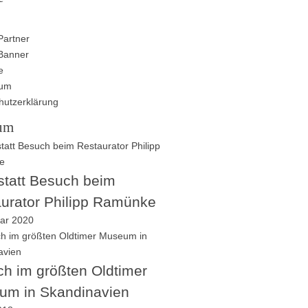
Partner
Banner
e
sum
hutzerklärung
um
tatt Besuch beim
urator Philipp Ramünke
uar 2020
h im größten Oldtimer
um in Skandinavien