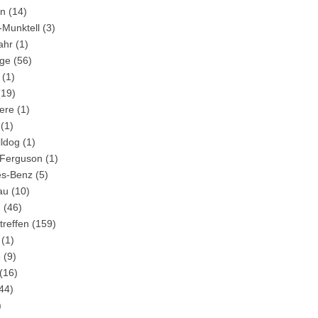
in
(14)
-Munktell
(3)
ahr
(1)
ge
(56)
(1)
19)
ere
(1)
(1)
lldog
(1)
Ferguson
(1)
s-Benz
(5)
au
(10)
m
(46)
treffen
(159)
(1)
e
(9)
(16)
44)
)