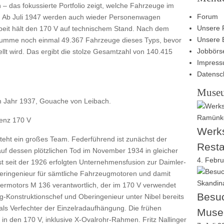
– das fokussierte Portfolio zeigt, welche Fahrzeuge im
Forum
nd. Ab Juli 1947 werden auch wieder Personenwagen
Unsere 
rbeit hält den 170 V auf technischem Stand. Nach dem
Unsere 
 Summe noch einmal 49.367 Fahrzeuge dieses Typs, bevor
Jobbörs
llt wird. Das ergibt die stolze Gesamtzahl von 140.415
Impres
Datensc
Muse
 Jahr 1937, Gouache von Leibach.
enz 170 V
Werks
teht ein großes Team. Federführend ist zunächst der
Resta
auf dessen plötzlichen Tod im November 1934 in gleicher
4. Febr
ist seit der 1926 erfolgten Unternehmensfusion zur Daimler-
eringenieur für sämtliche Fahrzeugmotoren und damit
ndermotors M 136 verantwortlich, der im 170 V verwendet
Besuc
g-Konstruktionschef und Oberingenieur unter Nibel bereits
als Verfechter der Einzelradaufhängung. Die frühen
Muse
n den 170 V, inklusive X-Ovalrohr-Rahmen. Fritz Nallinger