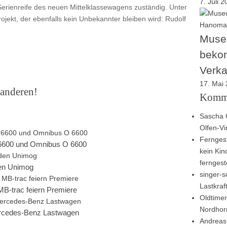
7. Juli 
 Serienreife des neuen Mittelklassewagens zuständig. Unter
rojekt, der ebenfalls kein Unbekannter bleiben wird: Rudolf
Muse
beko
Verk
17. Mai
 anderen!
Komm
Sascha 
Olfen-V
Ferngest
6600 und Omnibus O 6600
kein Kin
ferngest
den Unimog
singer-sc
Lastkra
B-trac feiern Premiere
Oldtimer
Nordhor
ercedes-Benz Lastwagen
Andreas