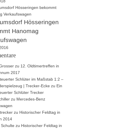
2018
umsdorf Hösseringen
mmt Hanomag
aufswagen
 2016
entare
Grosser
zu
12. Oldtimertreffen in
innum 2017
euerter Schlüter im Maßstab 1:2 –
derspielzeug | Trecker-Ecke
zu
Ein
euerter Schlüter Trecker
hiller
zu
Mercedes-Benz
ftwagen
trecker
zu
Historischer Feldtag in
n 2014
 Schulte
zu
Historischer Feldtag in