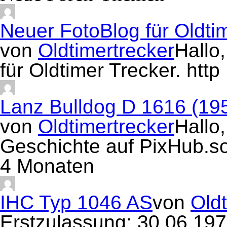
Neuer FotoBlog für Oldti
von
Oldtimertrecker
Hallo
für Oldtimer Trecker. htt
Lanz Bulldog D 1616 (19
von
Oldtimertrecker
Hallo,
Geschichte auf PixHub.s
4 Monaten
IHC Typ 1046 AS
von
Oldt
Erstzulassung: 30.06.19