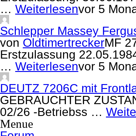
…
Weiterlesen
vor 5 Mon
Schlepper Massey Fergu
von
Oldtimertrecker
MF 27
Erstzulassung 22.05.19
…
Weiterlesen
vor 5 Mon
DEUTZ 7206C mit Frontla
GEBRAUCHTER ZUSTAND/ 
02/26 -Betriebss …
Weite
Menue
Forum