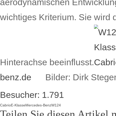
aerodynamischen Entwicklungs
wichtiges Kriterium. Sie wird
Hinterachse beeinflusst.
benz.de
Bilder:
Dirk Steg
Besucher:
1.791
Cabrio
E-Klasse
Mercedes-Benz
W124
Teilen Sie diesen Artikel 