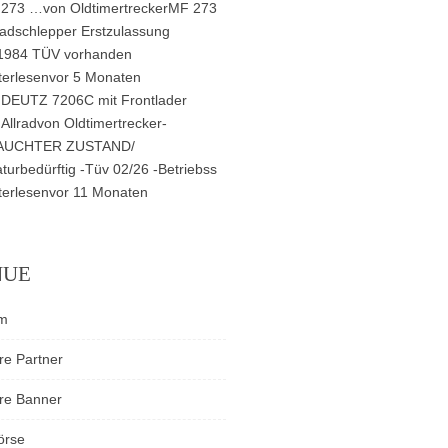
273 …
von
Oldtimertrecker
MF 273
radschlepper Erstzulassung
1984 TÜV vorhanden
terlesen
vor 5 Monaten
DEUTZ 7206C mit Frontlader
Allrad
von
Oldtimertrecker
-
AUCHTER ZUSTAND/
turbedürftig -Tüv 02/26 -Betriebss
terlesen
vor 11 Monaten
NUE
m
re Partner
re Banner
örse