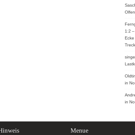
Sasc
Olfe
Ferng
1:2 –
Ecke
Trec
singe
Last
Oldti
in N
Andr
in N
Hinweis
Menue