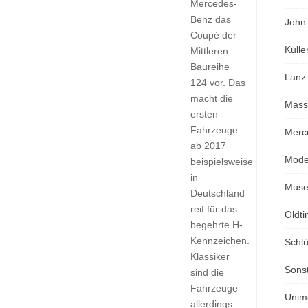
Mercedes-
Benz das
John
Coupé der
Kulle
Mittleren
Baureihe
Lanz
124 vor. Das
macht die
Mass
ersten
Fahrzeuge
Merc
ab 2017
Mode
beispielsweise
in
Mus
Deutschland
reif für das
Oldti
begehrte H-
Kennzeichen.
Schlü
Klassiker
Sons
sind die
Fahrzeuge
Unim
allerdings