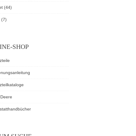
et
(44)
(7)
INE-SHOP
zteile
enungsanleitung
zteilkataloge
 Deere
statthandbücher