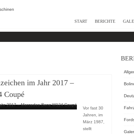
START
BERICHTE
GALE
BER
Allg
zeichen im Jahr 2017 –
Bolin
4 Coupé
Deut
Fahr
Vor fast 30
Jahren, im
Ford
März 1987,
stellt
Galer