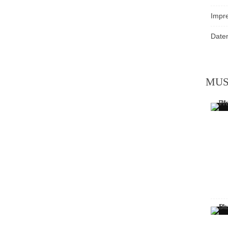
Impr
Date
MU