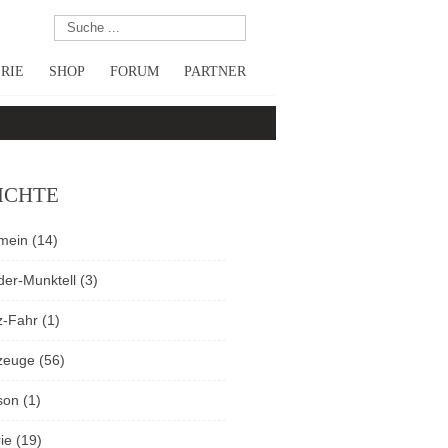
RIE
SHOP
FORUM
PARTNER
ICHTE
emein
(14)
der-Munktell
(3)
z-Fahr
(1)
zeuge
(56)
son
(1)
ie
(19)