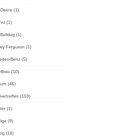
 Deere
(1)
rvo
(1)
 Bulldog
(1)
ey Ferguson
(1)
edes-Benz
(5)
llbau
(10)
eum
(46)
mertreffen
(159)
ter
(1)
tige
(9)
og
(16)