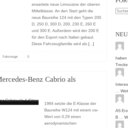
FOR
erwartete neue Limousine der oberen
Mittelklasse. An den Start geht die
neue Baureihe 124 mit den Typen 200
D, 250 D, 300 D, 200, 230 E, 260 E
und 300 E. Außerdem wird der 200 E
NEU
für den Export nach Italien gebaut.
Diese Fahrzeugfamilie wird als
[...]
Fahrzeuge
0
haben 
Trecke
ercedes-Benz Cabrio als
Intere
…
Wei
1984 setzte die E-Klasse der
Baureihe W124 mit einem cw-
AS Ers
Wert von 0,29 einen
B …
W
aerodynamischen