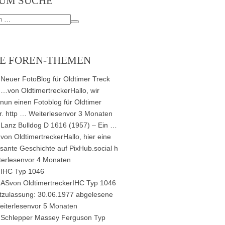
UM SUCHE
E FOREN-THEMEN
Neuer FotoBlog für Oldtimer Treck
…
von
Oldtimertrecker
Hallo, wir
nun einen Fotoblog für Oldtimer
r. http …
Weiterlesen
vor 3 Monaten
Lanz Bulldog D 1616 (1957) – Ein …
von
Oldtimertrecker
Hallo, hier eine
ssante Geschichte auf PixHub.social h
terlesen
vor 4 Monaten
IHC Typ 1046
AS
von
Oldtimertrecker
IHC Typ 1046
tzulassung: 30.06.1977 abgelesene
eiterlesen
vor 5 Monaten
Schlepper Massey Ferguson Typ