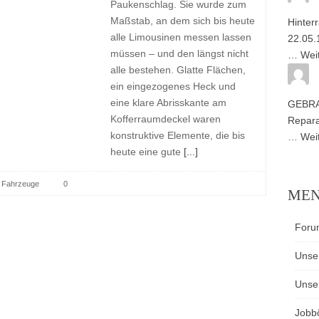
Paukenschlag. Sie wurde zum
Maßstab, an dem sich bis heute
Hinter
alle Limousinen messen lassen
22.05.
müssen – und den längst nicht
…
Wei
alle bestehen. Glatte Flächen,
ein eingezogenes Heck und
eine klare Abrisskante am
GEBR
Kofferraumdeckel waren
Repara
konstruktive Elemente, die bis
…
Wei
heute eine gute
[...]
Fahrzeuge
0
ME
Foru
Unse
Unse
Jobb