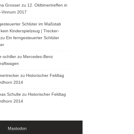
ha Grosser
zu
12. Oldtimertreffen in
n-Vinnum 2017
esteuerter Schlüter im Maßstab
 kein Kinderspielzeug | Trecker-
zu
Ein ferngesteuerter Schlüter
ker
r-schiller
zu
Mercedes-Benz
kraftwagen
mertrecker
zu
Historischer Feldtag
ordhorn 2014
eas Schulte
zu
Historischer Feldtag
ordhorn 2014
Mastodon