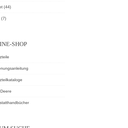
et
(44)
(7)
INE-SHOP
zteile
enungsanleitung
zteilkataloge
 Deere
statthandbücher