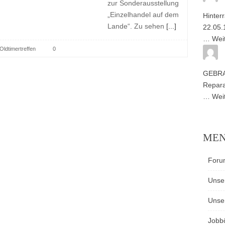
zur Sonderausstellung
„Einzelhandel auf dem
Hinter
Lande“. Zu sehen
[...]
22.05.
…
Wei
Oldtimertreffen
0
GEBR
Repara
…
Wei
ME
Foru
Unse
Unse
Jobb