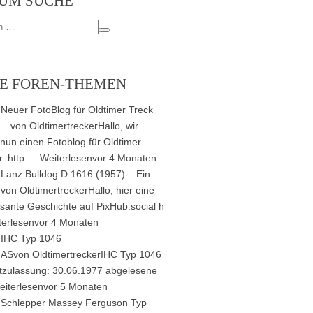
UM SUCHE
E FOREN-THEMEN
Neuer FotoBlog für Oldtimer Treck
…
von
Oldtimertrecker
Hallo, wir
nun einen Fotoblog für Oldtimer
r. http …
Weiterlesen
vor 4 Monaten
Lanz Bulldog D 1616 (1957) – Ein …
von
Oldtimertrecker
Hallo, hier eine
ssante Geschichte auf PixHub.social h
terlesen
vor 4 Monaten
IHC Typ 1046
AS
von
Oldtimertrecker
IHC Typ 1046
tzulassung: 30.06.1977 abgelesene
eiterlesen
vor 5 Monaten
Schlepper Massey Ferguson Typ