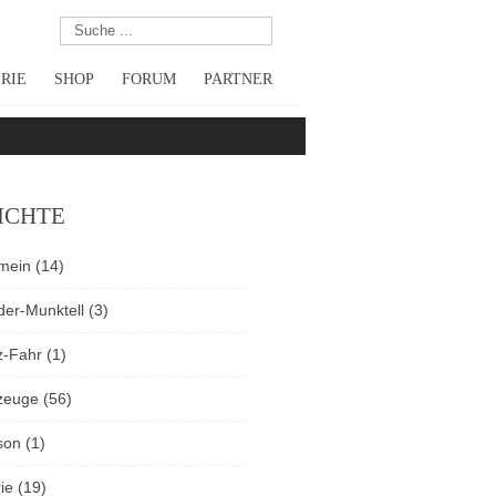
RIE
SHOP
FORUM
PARTNER
ICHTE
emein
(14)
der-Munktell
(3)
z-Fahr
(1)
zeuge
(56)
son
(1)
ie
(19)