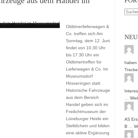
ahrzeuge aus dem Handel im
FOR
Oldtimerlieferwagen &
Co. treffen sich Am
NEU
Sonntag, dem 12. Juni
findet von 10.30 Uhr
bis 17.30 Uhr ein
Oldtimertreffen für
haben 
Lieferwagen & Co. Im
Trecke
Museumsdorf
Hösseringen statt.
Historische Fahrzeuge
Intere
aus dem Bereich
…
Wei
Handel geben sich im
Freilichtmuseum der
Lüneburger Heide ein
AS Ers
Stelldichein und bilden
B …
W
eine aktive Ergänzung