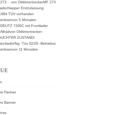
273 …
von
Oldtimertrecker
MF 273
radschlepper Erstzulassung
1984 TÜV vorhanden
terlesen
vor 5 Monaten
DEUTZ 7206C mit Frontlader
Allrad
von
Oldtimertrecker
-
AUCHTER ZUSTAND/
turbedürftig -Tüv 02/26 -Betriebss
terlesen
vor 11 Monaten
NUE
m
re Partner
re Banner
örse