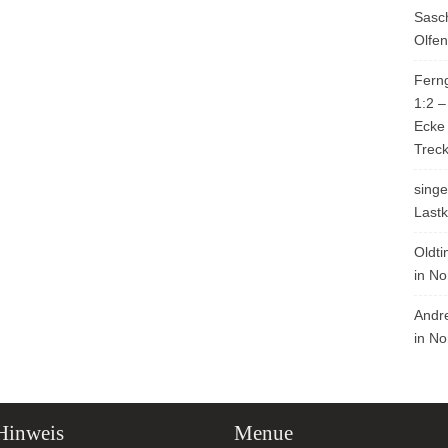
Sasc
Olfe
Ferng
1:2 –
Ecke
Trec
singe
Last
Oldti
in N
Andr
in N
Hinweis
Menue