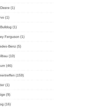
 Deere
(1)
rvo
(1)
 Bulldog
(1)
ey Ferguson
(1)
edes-Benz
(5)
llbau
(10)
eum
(46)
mertreffen
(159)
ter
(1)
tige
(9)
og
(16)