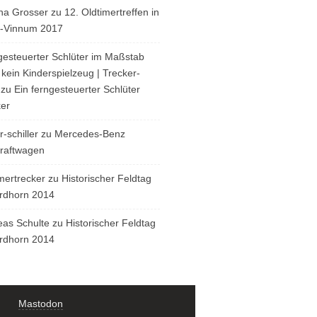
ha Grosser
zu
12. Oldtimertreffen in
n-Vinnum 2017
esteuerter Schlüter im Maßstab
 kein Kinderspielzeug | Trecker-
zu
Ein ferngesteuerter Schlüter
ker
r-schiller
zu
Mercedes-Benz
kraftwagen
mertrecker
zu
Historischer Feldtag
ordhorn 2014
eas Schulte
zu
Historischer Feldtag
ordhorn 2014
Mastodon