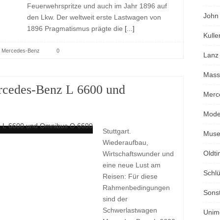
Feuerwehrspritze und auch im Jahr 1896 auf
John
den Lkw. Der weltweit erste Lastwagen von
1896 Pragmatismus prägte die
[...]
Kulle
Mercedes-Benz
0
Lanz
Mass
rcedes-Benz L 6600 und
Merc
Mode
Stuttgart.
Mus
Wiederaufbau,
Oldti
Wirtschaftswunder und
eine neue Lust am
Schlü
Reisen: Für diese
Rahmenbedingungen
Sons
sind der
Schwerlastwagen
Unim