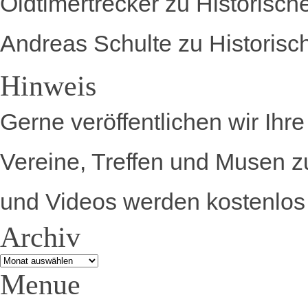
Oldtimertrecker
zu
Historisch
Andreas Schulte
zu
Historisc
Hinweis
Gerne veröffentlichen wir Ihr
Vereine, Treffen und Musen z
und Videos werden kostenlos 
Archiv
Archiv
Menue