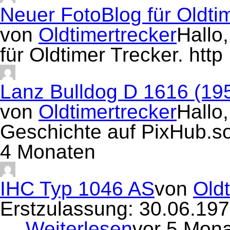
Neuer FotoBlog für Oldti
von
Oldtimertrecker
Hallo
für Oldtimer Trecker. htt
Lanz Bulldog D 1616 (19
von
Oldtimertrecker
Hallo,
Geschichte auf PixHub.s
4 Monaten
IHC Typ 1046 AS
von
Oldt
Erstzulassung: 30.06.19
…
Weiterlesen
vor 5 Mon