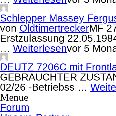
Schlepper Massey Fergu
von
Oldtimertrecker
MF 27
Erstzulassung 22.05.19
…
Weiterlesen
vor 5 Mon
DEUTZ 7206C mit Frontla
GEBRAUCHTER ZUSTAND/ 
02/26 -Betriebss …
Weite
Menue
Forum