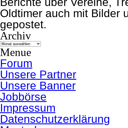
Berichte über Vereine, 
Oldtimer auch mit Bilder
gepostet.
Archiv
Archiv
Menue
Forum
Unsere Partner
Unsere Banner
Jobbörse
Impressum
Datenschutzerklärung