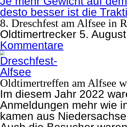
Je mehr Gewicht auf dem 
desto besser ist die Trakt
8. Dreschfest am Alfsee in R
Oldtimertrecker
5. Augus
Kommentare
zu
8.
Dreschfest
am
Alfsee
in
Rieste
Oldtimertreffen am Alfsee 
Im diesem Jahr 2022 ware
Anmeldungen mehr wie in
kamen aus Niedersachsen