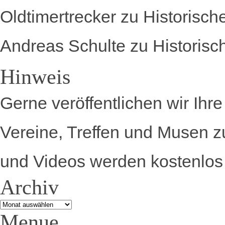
Oldtimertrecker
zu
Historisch
Andreas Schulte
zu
Historisc
Hinweis
Gerne veröffentlichen wir Ihr
Vereine, Treffen und Musen z
und Videos werden kostenlos 
Archiv
Archiv
Menue