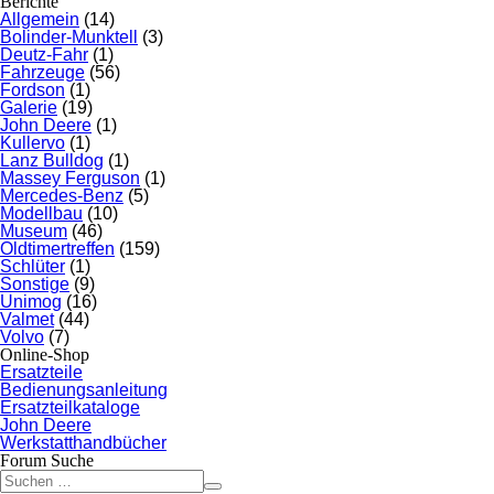
Berichte
Allgemein
(14)
Bolinder-Munktell
(3)
Deutz-Fahr
(1)
Fahrzeuge
(56)
Fordson
(1)
Galerie
(19)
John Deere
(1)
Kullervo
(1)
Lanz Bulldog
(1)
Massey Ferguson
(1)
Mercedes-Benz
(5)
Modellbau
(10)
Museum
(46)
Oldtimertreffen
(159)
Schlüter
(1)
Sonstige
(9)
Unimog
(16)
Valmet
(44)
Volvo
(7)
Online-Shop
Ersatzteile
Bedienungsanleitung
Ersatzteilkataloge
John Deere
Werkstatthandbücher
Forum Suche