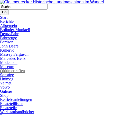
Go
Start
Berichte
Allgemein
Bolinder-Munktell
Deutz-Fahr
Fahrzeuge
Fordson
John Deere
Kullervo
Massey Ferguson
Mercedes-Benz
Modellbau
Museum
Oldtimertreffen
Sonstige
Unimog
Valmet
Volvo
Galerie
Shop
Betriebsanleitungen
Ersatzteillisten
Ersatzteile
Werkstatthandbücher