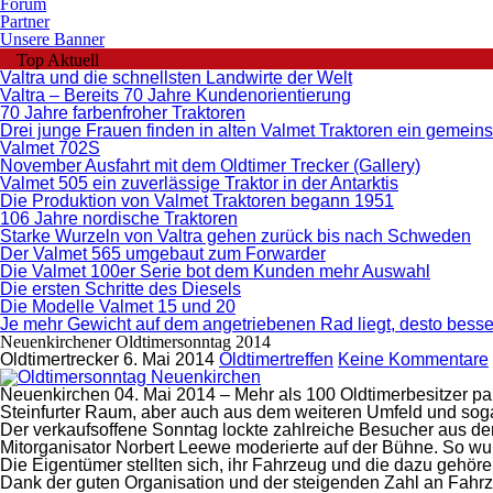
Forum
Partner
Unsere Banner
Top Aktuell
Valtra und die schnellsten Landwirte der Welt
Valtra – Bereits 70 Jahre Kundenorientierung
70 Jahre farbenfroher Traktoren
Drei junge Frauen finden in alten Valmet Traktoren ein geme
Valmet 702S
November Ausfahrt mit dem Oldtimer Trecker (Gallery)
Valmet 505 ein zuverlässige Traktor in der Antarktis
Die Produktion von Valmet Traktoren begann 1951
106 Jahre nordische Traktoren
Starke Wurzeln von Valtra gehen zurück bis nach Schweden
Der Valmet 565 umgebaut zum Forwarder
Die Valmet 100er Serie bot dem Kunden mehr Auswahl
Die ersten Schritte des Diesels
Die Modelle Valmet 15 und 20
Je mehr Gewicht auf dem angetriebenen Rad liegt, desto besser 
Neuenkirchener Oldtimersonntag 2014
Oldtimertrecker
6. Mai 2014
Oldtimertreffen
Keine Kommentare
Neuenkirchen 04. Mai 2014
– Mehr als 100 Oldtimerbesitzer p
Steinfurter Raum, aber auch aus dem weiteren Umfeld und sog
Der verkaufsoffene Sonntag lockte zahlreiche Besucher aus de
Mitorganisator Norbert Leewe moderierte auf der Bühne. So wu
Die Eigentümer stellten sich, ihr Fahrzeug und die dazu gehöre
Dank der guten Organisation und der steigenden Zahl an Fahrz