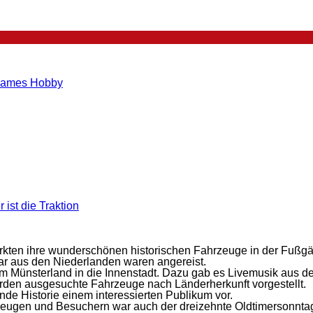
insames Hobby
ist die Traktion
zu
Neuenkirchener
Oldtimersonntag
arkten ihre wunderschönen historischen Fahrzeuge in der Fuß
2014
ar aus den Niederlanden waren angereist.
m Münsterland in die Innenstadt. Dazu gab es Livemusik aus d
rden ausgesuchte Fahrzeuge nach Länderherkunft vorgestellt.
nde Historie einem interessierten Publikum vor.
eugen und Besuchern war auch der dreizehnte Oldtimersonntag 