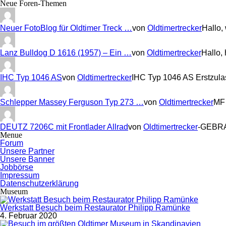
Neue Foren-Themen
Neuer FotoBlog für Oldtimer Treck …
von
Oldtimertrecker
Hallo,
Lanz Bulldog D 1616 (1957) – Ein …
von
Oldtimertrecker
Hallo,
IHC Typ 1046 AS
von
Oldtimertrecker
IHC Typ 1046 AS Erstzul
Schlepper Massey Ferguson Typ 273 …
von
Oldtimertrecker
MF 
DEUTZ 7206C mit Frontlader Allrad
von
Oldtimertrecker
-GEBRA
Menue
Forum
Unsere Partner
Unsere Banner
Jobbörse
Impressum
Datenschutzerklärung
Museum
Werkstatt Besuch beim Restaurator Philipp Ramünke
4. Februar 2020