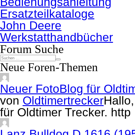
Bedienungsanleitung
Ersatzteilkataloge
John Deere
Werkstatthandbücher
Forum Suche
Neue Foren-Themen
Neuer FotoBlog für Oldti
von
Oldtimertrecker
Hallo
für Oldtimer Trecker. htt
Lanz Bulldog D 1616 (19