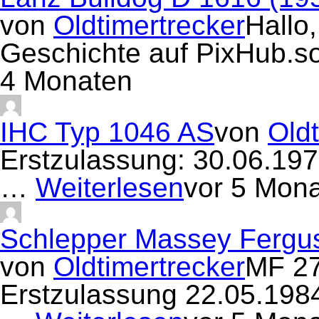
von
Oldtimertrecker
Hallo,
Geschichte auf PixHub.s
4 Monaten
IHC Typ 1046 AS
von
Oldt
Erstzulassung: 30.06.19
…
Weiterlesen
vor 5 Mon
Schlepper Massey Fergu
von
Oldtimertrecker
MF 27
Erstzulassung 22.05.19