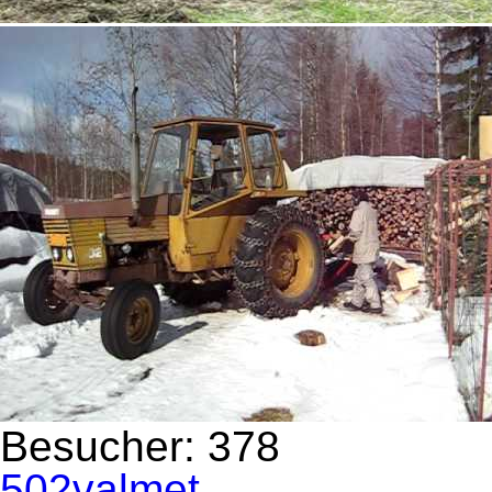
Besucher:
378
502
valmet