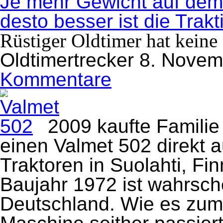
Je mehr Gewicht auf dem 
desto besser ist die Trakt
Rüstiger Oldtimer hat keine
Oldtimertrecker
8. Novem
Kommentare
zu
Rüstiger
Oldtimer
hat
keine
Lust
2009
kaufte Famili
auf
Rente
einen Valmet 502 direkt a
Traktoren in Suolahti, Fi
Baujahr 1972 ist wahrsche
Deutschland. Wie es zum