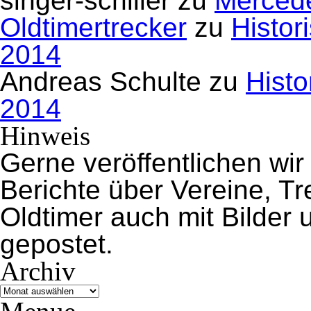
singer-schiller
zu
Mercede
Oldtimertrecker
zu
Histor
2014
Andreas Schulte
zu
Histo
2014
Hinweis
Gerne veröffentlichen wir
Berichte über Vereine, 
Oldtimer auch mit Bilder
gepostet.
Archiv
Archiv