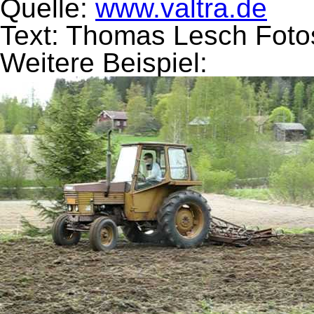
Quelle:
www.valtra.de
Text:
Thomas Lesch
Foto
Weitere Beispiel: