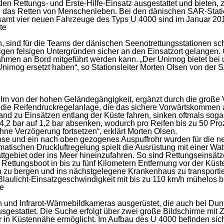
den Rettungs- und Erste-Hilfe-Einsatz ausgestattet und bieten,
mark
 das Retten von Menschenleben. Bei den dänischen SAR-Statione
gesamt vier neuen Fahrzeuge des Typs U 4000 sind im Januar 20
te
 sind für die Teams der dänischen Seenotrettungsstationen sch
gen felsigen Untergründen sicher an den Einsatzort ge­langen. G
n an Bord mitgeführt werden kann. „Der Unimog bietet bei unser
Unimog ersetzt haben“, so Stationsleiter Morten Olsen von de
lm von der hohen Geländegängigkeit, ergänzt durch die große 
die Reifendruckregelanlage, die das sichere Vorwärtskommen 
trand zu Einsätzen entlang der Küste fahren, sinken oftmals sog
2 bar auf 1,2 bar absenken, wodurch pro Reifen bis zu 50 Pro
hne Verzögerung fortsetzen“, erklärt Morten Olsen.
se und ein nach oben gezogenes Auspuffrohr wurden für die ne
atischen Druckluftregelung spielt die Ausrüstung mit einer Wat
Wattgebiet oder ins Meer hineinzu­fahren. So sind Rettungseins
Rettungsboot in bis zu fünf Kilometern Entfernung vor der Küste
zu bergen und ins nächstgelegene Krankenhaus zu transportier
lau­licht-Einsatzgeschwindigkeit mit bis zu 110 km/h mühelos b
fe
d Infrarot-Wärmebildkameras ausgerüstet, die auch bei Dunke
gestattet. Die Suche erfolgt über zwei große Bild­schirme mit Z
ter in Küsten­nähe ermöglicht. Im Aufbau des U 4000 befinden si