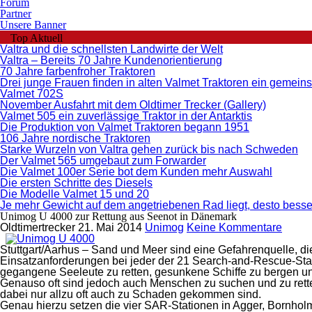
Forum
Partner
Unsere Banner
Top Aktuell
Valtra und die schnellsten Landwirte der Welt
Valtra – Bereits 70 Jahre Kundenorientierung
70 Jahre farbenfroher Traktoren
Drei junge Frauen finden in alten Valmet Traktoren ein geme
Valmet 702S
November Ausfahrt mit dem Oldtimer Trecker (Gallery)
Valmet 505 ein zuverlässige Traktor in der Antarktis
Die Produktion von Valmet Traktoren begann 1951
106 Jahre nordische Traktoren
Starke Wurzeln von Valtra gehen zurück bis nach Schweden
Der Valmet 565 umgebaut zum Forwarder
Die Valmet 100er Serie bot dem Kunden mehr Auswahl
Die ersten Schritte des Diesels
Die Modelle Valmet 15 und 20
Je mehr Gewicht auf dem angetriebenen Rad liegt, desto besser 
Unimog U 4000 zur Rettung aus Seenot in Dänemark
zu
Oldtimertrecker
21. Mai 2014
Unimog
Keine Kommentare
Unim
U
Stuttgart/Aarhus –
Sand und Meer sind eine Gefahrenquelle, die
4000
Einsatzanforderungen bei jeder der 21 Search-and-Rescue-St
zur
gegangene Seeleute zu retten, gesunkene Schiffe zu bergen u
Rettu
Genauso oft sind jedoch auch Menschen zu suchen und zu rette
aus
dabei nur allzu oft auch zu Schaden ge­kommen sind.
Seeno
Genau hierzu setzen die vier SAR-Stationen in Agger, Bornho