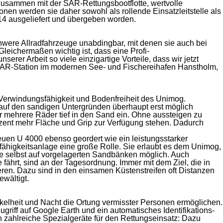
 zusammen mit der SAR-Rettungsbootflotte, wertvolle
n werden sie daher sowohl als rollende Einsatzleitstelle als
14 ausge­liefert und übergeben worden.
were Allradfahrzeuge unab­dingbar, mit denen sie auch bei
leichermaßen wichtig ist, dass eine Profi-
er Arbeit so viele einzigartige Vorteile, dass wir jetzt
r SAR-Station im modernen See- und Fischereihafen Hanstholm,
Verwindungsfähigkeit und Bodenfreiheit des Unimog.
auf den sandigen Untergründen überhaupt erst möglich
ar mehrere Räder tief in den Sand ein. Ohne aus­steigen zu
zent mehr Fläche und Grip zur Verfügung stehen. Dadurch
uen U 4000 ebenso geordert wie ein leistungsstarker
fähig­keitsanlage eine große Rolle. Sie erlaubt es dem Unimog,
ätze selbst auf vorgelagerten Sandbänken möglich. Auch
 fährt, sind an der Tagesordnung. Immer mit dem Ziel, die in
en. Dazu sind in den einsamen Küstenstreifen oft Distanzen
ewältigt.
lheit und Nacht die Ortung vermisster Personen ermöglichen.
ugriff auf Google Earth und ein automatisches Identifikations­
ch zahlreiche Spezialgeräte für den Rettungseinsatz: Dazu