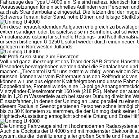
in
Fahrzeuge des Typs U 4000 ein. Sie sind nahezu identisch für 
Däne
Voraussetzungen für ein schnelles Auffinden von Personen und
auch als Strandambulanz eingesetzt. Die letzten drei der ins
Schweres Terrain: tiefer Sand, hohe Dünen und felsige Steilküs
Um diese herausfordernden Aufgaben erfolgreich zu bewältigen,
extrem sandigen oder, beispielsweise in Bornholm, auf schwieri
Ambulanzausrüstung für schnelle Rettungs- und Nothilfemaßnahme
unseren bisherigen U 1250 L sofort wieder durch einen neuen 
gelegen im Nordwesten Jütlands.
Mit Profi-Ausrüstung zum Einsatzort
Voll und ganz überzeugt ist das Team der SAR-Station Hanstho
Besonders hervorgehoben werden dabei die Portal­achsen und 
machen. „Tirecontrol ist für uns extrem wichtig; wenn wir am S
müssen, können wir vom Fahrerhaus aus den Reifendruck von 4,
können wir uns aus eigener Kraft freigraben und unsere Fahrt o
Doppelkabine, Frontseilwinde, eine 13-polige Anhängersteckdo
Vierzylinder-Dieselmotor mit 160 kW (218 PS). Neben der autom
bis in 1,20 m Wasser­tiefe auch bei starker Dünung direkt ins 
Einsatzfahrten, in denen der Unimog an Land parallel zu einem 
diesem Radius in Seenot geratenen Personen schnellstmöglich 
bis zu 30 Kilometern zu stemmen, die der Unimog dank seiner B
Hightech-Ausstattung ermöglicht schnelle Ortung und Erste Hil
Die Unimog Fahrzeuge sind mit hochmodernen Radarsystemen un
Auch die Cockpits der U 4000 sind mit modernster Elektronik aus
system, das die Identifizierung aller großen Schiffe und Frach