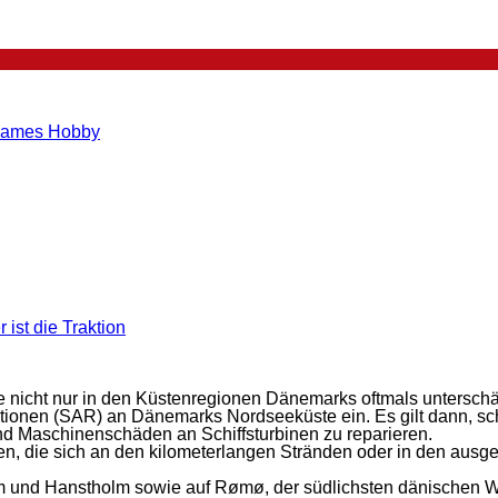
insames Hobby
ist die Traktion
og
 nicht nur in den Küstenregionen Dänemarks oftmals unterschät
ationen (SAR) an Dänemarks Nordseeküste ein. Es gilt dann, 
nd Maschinenschäden an Schiffsturbinen zu reparieren.
ng
n, die sich an den kilometerlangen Stränden oder in den ausg
t
lm und Hanstholm sowie auf Rømø, der südlichsten dänischen 