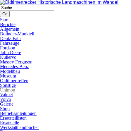
Go
Start
Berichte
Allgemein
Bolinder-Munktell
Deutz-Fahr
Fahrzeuge
Fordson
John Deere
Kullervo
Massey Ferguson
Mercedes-Benz
Modellbau
Museum
Oldtimertreffen
Sonstige
Unimog
Valmet
Volvo
Galerie
Shop
Betriebsanleitungen
Ersatzteillisten
Ersatzteile
Werkstatthandbücher