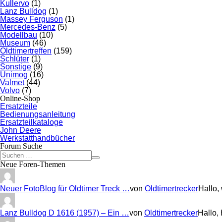
Kullervo
(1)
Lanz Bulldog
(1)
Massey Ferguson
(1)
Mercedes-Benz
(5)
Modellbau
(10)
Museum
(46)
Oldtimertreffen
(159)
Schlüter
(1)
Sonstige
(9)
Unimog
(16)
Valmet
(44)
Volvo
(7)
Online-Shop
Ersatzteile
Bedienungsanleitung
Ersatzteilkataloge
John Deere
Werkstatthandbücher
Forum Suche
Neue Foren-Themen
Neuer FotoBlog für Oldtimer Treck …
von
Oldtimertrecker
Hallo,
Lanz Bulldog D 1616 (1957) – Ein …
von
Oldtimertrecker
Hallo,