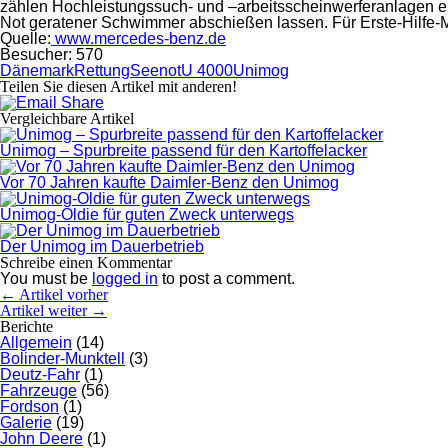
zählen Hochleistungssuch- und –arbeitsschein­werferanlagen eb
Not geratener Schwimmer abschießen lassen. Für Erste-Hilfe-
Quelle:
www.mercedes-benz.de
Besucher:
570
Dänemark
Rettung
Seenot
U 4000
Unimog
Teilen Sie diesen Artikel mit anderen!
Vergleichbare Artikel
Unimog – Spurbreite passend für den Kartoffelacker
Vor 70 Jahren kaufte Daimler-Benz den Unimog
Unimog-Oldie für guten Zweck unterwegs
Der Unimog im Dauerbetrieb
Schreibe einen Kommentar
You must be
logged in
to post a comment.
← Artikel vorher
Artikel weiter →
Berichte
Allgemein
(14)
Bolinder-Munktell
(3)
Deutz-Fahr
(1)
Fahrzeuge
(56)
Fordson
(1)
Galerie
(19)
John Deere
(1)