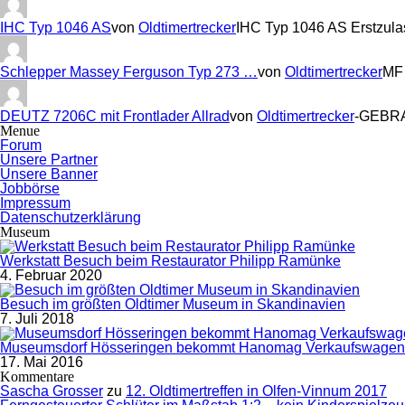
IHC Typ 1046 AS
von
Oldtimertrecker
IHC Typ 1046 AS Erstzul
Schlepper Massey Ferguson Typ 273 …
von
Oldtimertrecker
MF 
DEUTZ 7206C mit Frontlader Allrad
von
Oldtimertrecker
-GEBRA
Menue
Forum
Unsere Partner
Unsere Banner
Jobbörse
Impressum
Datenschutzerklärung
Museum
Werkstatt Besuch beim Restaurator Philipp Ramünke
4. Februar 2020
Besuch im größten Oldtimer Museum in Skandinavien
7. Juli 2018
Museumsdorf Hösseringen bekommt Hanomag Verkaufswagen
17. Mai 2016
Kommentare
Sascha Grosser
zu
12. Oldtimertreffen in Olfen-Vinnum 2017